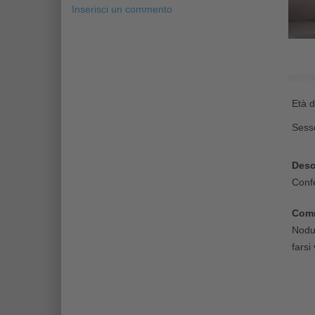
Inserisci un commento
Età d
Sess
Desc
Confe
Comm
Nodul
farsi 