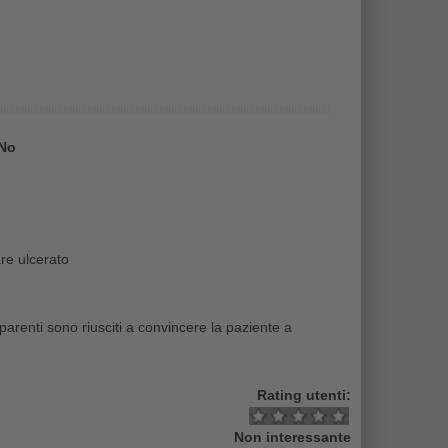
No
re ulcerato
arenti sono riusciti a convincere la paziente a
Rating utenti:
Non interessante