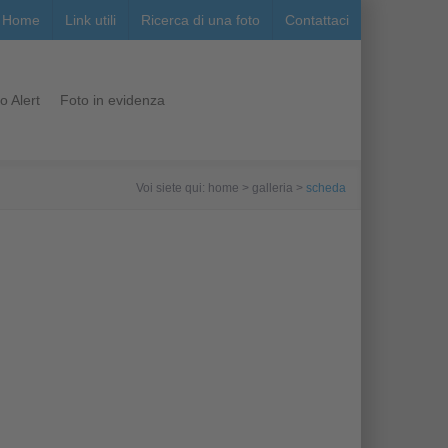
Home
Link utili
Ricerca di una foto
Contattaci
o Alert
Foto in evidenza
Voi siete qui: home > galleria >
scheda