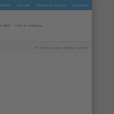
Home
Link utili
Ricerca di una foto
Contattaci
o Alert
Foto in evidenza
Voi siete qui: home > galleria >
scheda