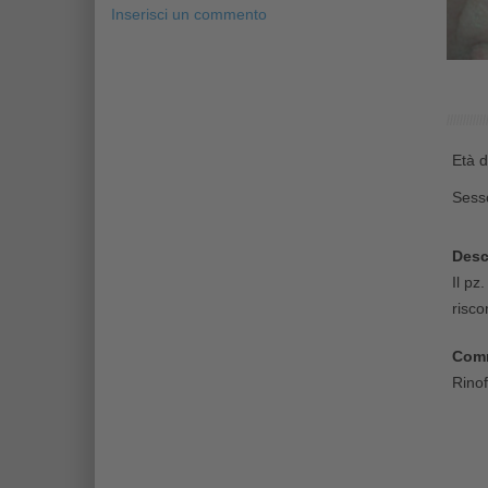
Inserisci un commento
Età d
Sess
Desc
Il pz
risco
Comm
Rinof