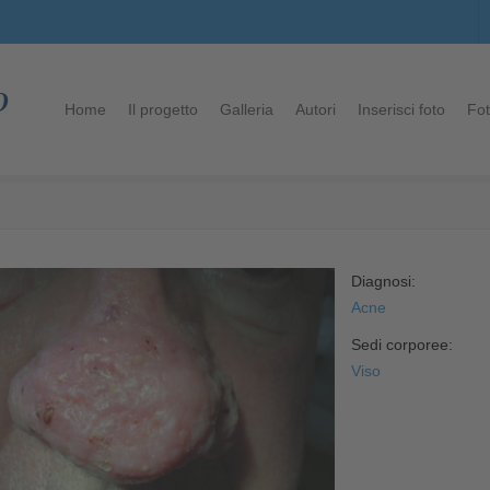
Home
Il progetto
Galleria
Autori
Inserisci foto
Fot
Diagnosi:
Acne
Sedi corporee:
Viso