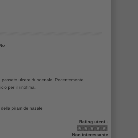
No
a. In passato ulcera duodenale. Recentemente
cio per il rinofima.
 della piramide nasale
Rating utenti:
Non interessante